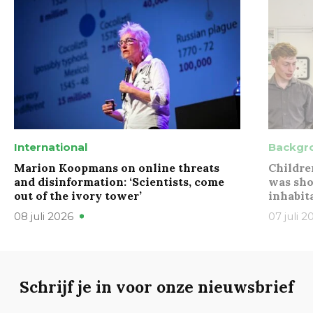
International
Backgr
Marion Koopmans on online threats
Childre
and disinformation: ‘Scientists, come
was sho
out of the ivory tower’
inhabit
08 juli 2026
07 juli 2
Schrijf je in voor onze nieuwsbrief