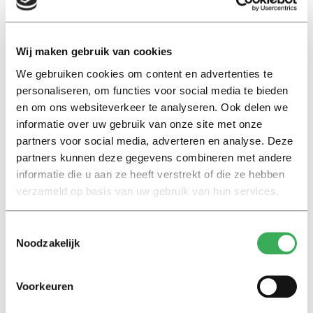
Beeld: Jeff Shawn Jose
opmerkelijke combinatie. Want wat bindt de
Wij maken gebruik van cookies
Amerikaanse politiek-liberale filosoof aan een spiritueel
We gebruiken cookies om content en advertenties te
leider uit India? Vanuit verschillende invalshoeken delen
personaliseren, om functies voor social media te bieden
Rawls en Gandhi het belang om religie een rol te geven
en om ons websiteverkeer te analyseren. Ook delen we
in de publieke sfeer en keren ze zich dus beiden tegen
informatie over uw gebruik van onze site met onze
partners voor social media, adverteren en analyse. Deze
de secularisatietheorie.
partners kunnen deze gegevens combineren met andere
informatie die u aan ze heeft verstrekt of die ze hebben
In zijn tweede hoofdwerk,
Political Liberalism
,
verzameld op basis van uw gebruik van hun services.
beargumenteert Rawls bijvoorbeeld dat mensen met
verschillende religies en levensovertuigingen de
Toestemmingsselectie
belangen van een liberale democratie kunnen
Noodzakelijk
onderschrijven. Gandhi schrijft op zijn beurt over de
noodzakelijkheid van een gelijke behandeling van alle
Voorkeuren
religies.