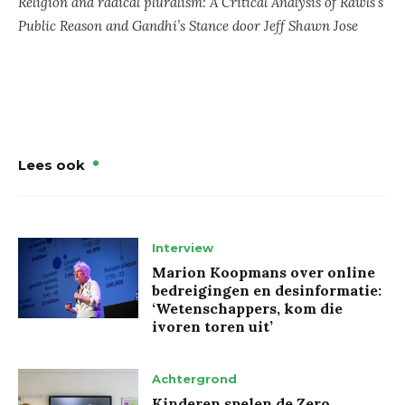
Religion and radical pluralism: A Critical Analysis of Rawls’s
Public Reason and Gandhi’s Stance door Jeff Shawn Jose
Lees ook
Interview
Marion Koopmans over online
bedreigingen en desinformatie:
‘Wetenschappers, kom die
ivoren toren uit’
Achtergrond
Kinderen spelen de Zero