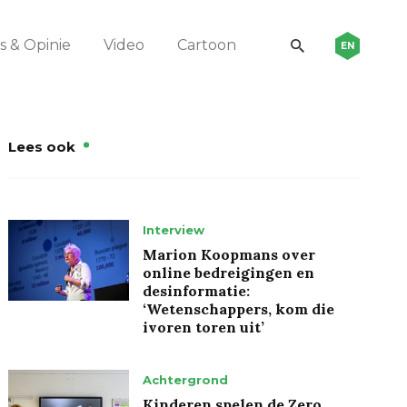
 & Opinie
Video
Cartoon
EN
Lees ook
Interview
Marion Koopmans over
online bedreigingen en
desinformatie:
‘Wetenschappers, kom die
ivoren toren uit’
Achtergrond
Kinderen spelen de Zero