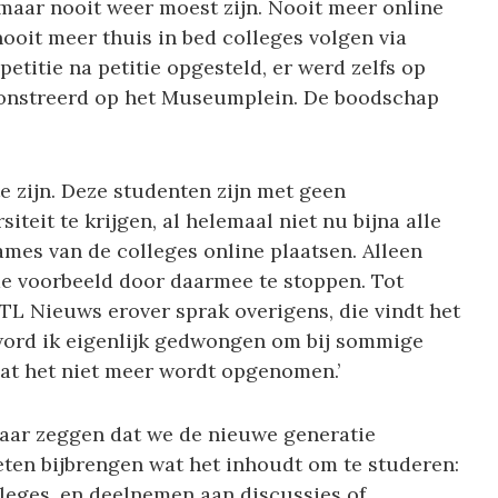
maar nooit weer moest zijn. Nooit meer online
oit meer thuis in bed colleges volgen via
etitie na petitie opgesteld, er werd zelfs op
onstreerd op het Museumplein. De boodschap
te zijn. Deze studenten zijn met geen
teit te krijgen, al helemaal niet nu bijna alle
ames van de colleges online plaatsen. Alleen
de voorbeeld door daarmee te stoppen. Tot
L Nieuws erover sprak overigens, die vindt het
u word ik eigenlijk gedwongen om bij sommige
at het niet meer wordt opgenomen.’
aar zeggen dat we de nieuwe generatie
en bijbrengen wat het inhoudt om te studeren:
lleges, en deelnemen aan discussies of