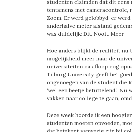
studenten claimden dat dit eens 
tentamens met cameracontrole, no
Zoom. Er werd gelobbyd, er werd p
anderhalve meter afstand gedem
was duidelijk: Dit. Nooit. Meer.
Hoe anders blijkt de realiteit nu 
mogelijkheid meer naar de universi
universiteiten na afloop nog opn
Tilburg University geeft het goe
ongenoegen van de student die RT
‘wel een beetje betuttelend’. ‘N
vakken naar college te gaan, omd
Deze week hoorde ik een hoogler
studenten moeten opvoeden, moet
dat betekent aanwezig zijn bij co