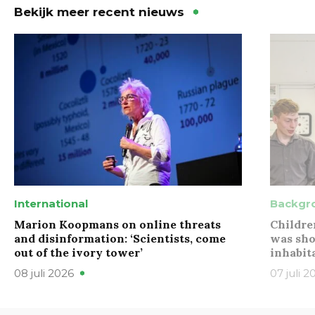
Bekijk meer recent nieuws
International
Backgr
Marion Koopmans on online threats
Childre
and disinformation: ‘Scientists, come
was sho
out of the ivory tower’
inhabit
08 juli 2026
07 juli 2