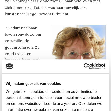
ze – vanwege haar kinderwens – haar hele leven met
zich meedroeg. Tot slot was haar huwelijk met
kunstenaar Diego Rievera turbulent.
“Gedurende haar
leven rouwde ze om
verschillende
gebeurtenissen. Ze
vond troost en
kracht in haar werk.
Men kan zich in haar
werk herkennen, dat
werkt verlichtend”,
Wij maken gebruik van cookies
legt Paauw uit. “Door
We gebruiken cookies om content en advertenties te
met de deelnemers
personaliseren, om functies voor social media te bieden
van de cursus naar
Gerdien Wolthaus Paauw.
en om ons websiteverkeer te analyseren. Ook delen we
het werk van Kahlo
Beeld: Alessandra Mignardi
informatie over uw gebruik van onze site met onze