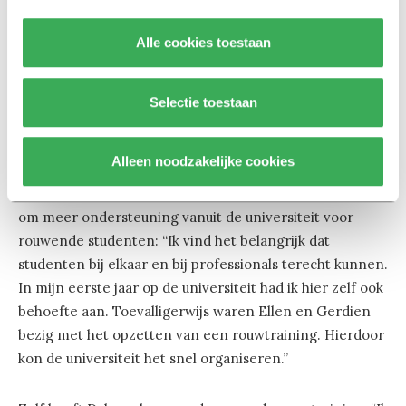
vader plotseling aan een herseninfarct. Op dat moment
was ik eerstejaars student aan Tilburg University. Ik
Alle cookies toestaan
vond het lastig om mijn verhaal en verdriet te delen
met leeftijdsgenoten. Daar had ik wel behoefte aan.”
Een jaar na het overlijden van zijn vader besloot hij een
Selectie toestaan
bestuursjaar te doen bij Fractie SAM.
Alleen noodzakelijke cookies
Op initiatief van Duke diende Fractie SAM tijdens de
universiteitsraad een voorstel in waarin de partij vroeg
om meer ondersteuning vanuit de universiteit voor
rouwende studenten: “Ik vind het belangrijk dat
studenten bij elkaar en bij professionals terecht kunnen.
In mijn eerste jaar op de universiteit had ik hier zelf ook
behoefte aan. Toevalligerwijs waren Ellen en Gerdien
bezig met het opzetten van een rouwtraining. Hierdoor
kon de universiteit het snel organiseren.”