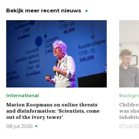
Bekijk meer recent nieuws
International
Backgr
Marion Koopmans on online threats
Childre
and disinformation: ‘Scientists, come
was sho
out of the ivory tower’
inhabit
08 juli 2026
07 juli 2