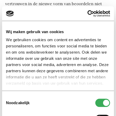
vertrouwen in de nieuwe vorm van beoordelen niet
alleen van het vakgebied afhangt, maar ook van de plek
op de academische carrièreladder.
Promovendi lijken wel enigszins enthousiast over
Wij maken gebruik van cookies
erkennen en waarderen, en ook universitair docenten
We gebruiken cookies om content en advertenties te
zijn positief. Postdocs daarentegen zijn sceptisch. Zij
personaliseren, om functies voor social media te bieden
hebben vaak een slechte positie aan de universiteit en
en om ons websiteverkeer te analyseren. Ook delen we
informatie over uw gebruik van onze site met onze
werken meestal op een tijdelijk contract: ze denken
partners voor social media, adverteren en analyse. Deze
kennelijk niet dat het er beter op gaat worden.
partners kunnen deze gegevens combineren met andere
informatie die u aan ze heeft verstrekt of die ze hebben
Ook hoogleraren geven over het algemeen de voorkeur
verzameld op basis van uw gebruik van hun services.
aan de huidige situatie. Zij staan aan de top en hebben
dus in het oude systeem de berg beklommen. Ze lijken
Toestemmingsselectie
iets minder vertrouwen te hebben in de nieuwe aanpak.
Noodzakelijk
Representatief of niet?