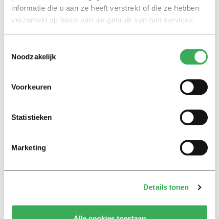
‘Wilders heeft nu al vrij veel weggegeven van zijn
informatie die u aan ze heeft verstrekt of die ze hebben
programma. Hij kan daar in coalitieonderhandelingen
verzameld op basis van uw gebruik van hun services.
bijna niet meer op terugkomen. Voor partijen die met
Wilders in gesprek gaan, zal de vraag zijn wat voor hen
Toestemmingsselectie
Noodzakelijk
nog onderhandelbaar is en wat niet. Stel dat Wilders
zegt: we hoeven niet te praten over onze extreme
programmapunten, dat komt niet in een regeerakkoord,
Voorkeuren
daar gaan we geen wetgeving en beleid op maken. Dan
wordt het voor die andere partijen héél lastig om te
Statistieken
zeggen dat ze niet verder kunnen praten. Dit wordt de
komende periode dus ontzettend interessant.’
Marketing
Gevolgen voor universiteiten
Het is te vroeg om te zeggen wat deze
verkiezingsuitslag concreet voor studenten en de
Details tonen
universiteiten gaat betekenen. ‘Mocht er een coalitie
over rechts komen die strenger gaat zijn op migratie,
Alle cookies toestaan