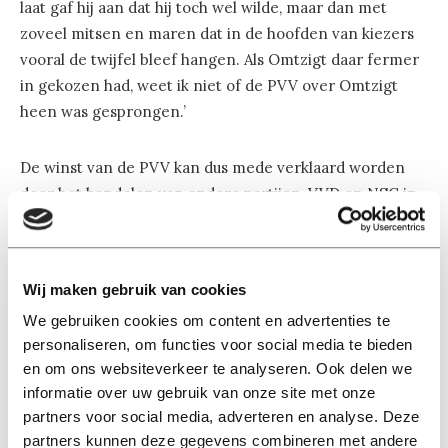
laat gaf hij aan dat hij toch wel wilde, maar dan met
zoveel mitsen en maren dat in de hoofden van kiezers
vooral de twijfel bleef hangen. Als Omtzigt daar fermer
in gekozen had, weet ik niet of de PVV over Omtzigt
heen was gesprongen.’
De winst van de PVV kan dus mede verklaard worden
door het handelen van andere partijen, VVD en NSC in
het bijzonder. ‘Maar ook bij de PVV zelf, dat moeten we
zeker niet vergeten,’ concludeert Hendriks.
Wij maken gebruik van cookies
Extreme programmapunten
We gebruiken cookies om content en advertenties te
‘Geert Wilders heeft vanuit PVV-perspectief de kaarten
personaliseren, om functies voor social media te bieden
heel slim en effectief uitgespeeld. Hij heeft de ruimte
en om ons websiteverkeer te analyseren. Ook delen we
die anderen hem gaven optimaal benut.’ Maar dat heeft
informatie over uw gebruik van onze site met onze
hem ook wat gekost, denkt de hoogleraar.
partners voor social media, adverteren en analyse. Deze
partners kunnen deze gegevens combineren met andere