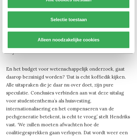
dan kan dat mogelijkerwijs ook studenten- en
kennismigratie betreffen. Een deel daarvan ligt vast in
Selectie toestaan
internationale verdragen en grondrechten. Daar is niet
zomaar aan te tornen door een enkele winnende partij.
In het algemeen is het zo dat dat een winnende partij
Alleen noodzakelijke cookies
met regeringsambities in het Nederlandse systeem
altijd terechtkomt in een web met veel draden.’
En het budget voor wetenschappelijk onderzoek, gaat
daarop bezuinigd worden? ‘Dat is echt koffiedik kijken.
Alle uitspraken die je daar nu over doet, zijn pure
speculatie. Conclusies verbinden aan wat deze uitslag
voor studententhema’s als huisvesting,
internationalisering en het compenseren van de
pechgeneratie betekent, is echt te vroeg,’ stelt Hendriks
vast. ‘We zullen moeten afwachten hoe de
coalitiegesprekken gaan verlopen. Dat wordt weer een