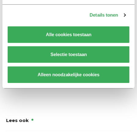
vorm van zekerheid te kopen. Maar ergens hoop ik toch
stiekem dat mijn nieuwe tv het dertien jaar gaat
Details tonen
volhouden, zonder pixeldood of andere ellende.
Alle cookies toestaan
Judith Zijdenbos volgt een postmaster
Selectie toestaan
Lerarenopleiding Nederlands aan Tilburg
University.
Alleen noodzakelijke cookies
Lees ook