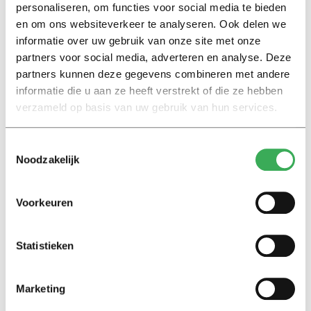
personaliseren, om functies voor social media te bieden
gebrek, alsof deze verzekering een goede ontwikkeling
en om ons websiteverkeer te analyseren. Ook delen we
was.
informatie over uw gebruik van onze site met onze
partners voor social media, adverteren en analyse. Deze
Toch vreemd dat we in alles ontwikkelen, behalve in de
partners kunnen deze gegevens combineren met andere
levensduur van onze apparaten. Die levensduur lijkt er
informatie die u aan ze heeft verstrekt of die ze hebben
enkel op achteruit te gaan. We moeten alles verzekeren
verzameld op basis van uw gebruik van hun services.
en beschermen, omdat niets meer gemaakt lijkt om lang
mee te gaan.
Toestemmingsselectie
Noodzakelijk
Zo had ik ooit een iPhone die tijdelijk niet aanging
omdat het, lachwekkend maar waar, ‘te hard waaide’.
Voorkeuren
Een aantal jaar ervoor kon je je Nokia nog zonder
problemen uit een flatgebouw gooien.
Statistieken
Misschien is het de prijs die we betalen voor
vooruitgang. Misschien moeten we gewoon accepteren
Marketing
dat de enige constante in het leven de drang is om elke