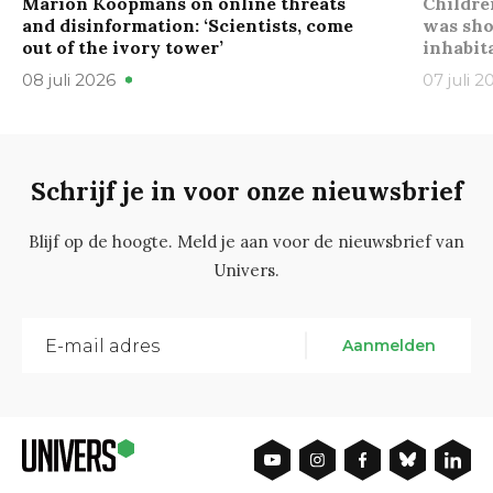
Marion Koopmans on online threats
Childre
and disinformation: ‘Scientists, come
was sho
out of the ivory tower’
inhabit
08 juli 2026
07 juli 2
Schrijf je in voor onze nieuwsbrief
Blijf op de hoogte. Meld je aan voor de nieuwsbrief van
Univers.
Aanmelden