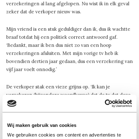
verzekeringen al lang afgelopen. Nu wist ik in elk geval
zeker dat de verkoper nieuw was.
Mijn vriend is een stuk geduldiger dan ik, dus ik wachtte
braaf totdat hij een politiek correct antwoord gaf.
‘Bedankt, maar ik ben dus niet zo van een hoop
verzekeringen afsluiten. Met mijn vorige tv heb ik
bovendien dertien jaar gedaan, dus een verzekering van
vijf jaar voelt onnodig.’
De verkoper stak een vieze grijns op. ‘Ik kan je
verzekeren (bijzondere woordkeuze) dat de tv dat deze
keer niet gaat redden.’ Ik keek de verkoper
onderzoekend aan. Het gesprek vond inmiddels meer
plaats tussen mijn vriend en meneer nieuw-in-het-vak
Wij maken gebruik van cookies
waardoor ik hem goed kon bekijken, zonder dat het
opviel. Hij zei het trots, aan zelfvertrouwen had hij geen
We gebruiken cookies om content en advertenties te