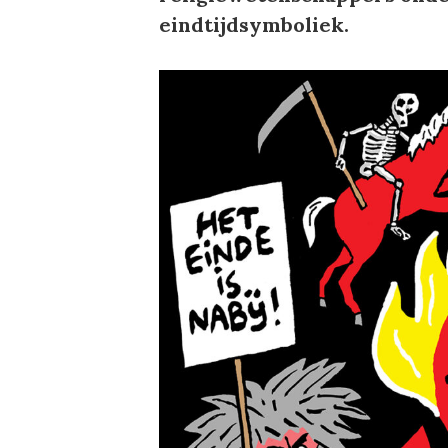
eindtijdsymboliek.