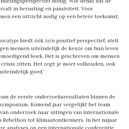
andelingsperspectief nodig. Wie denkt dat de
rvalt in berusting en passiviteit. Voor
sen een uitzicht nodig op een betere toekomst,
pocalyps
biedt óók zo’n positief perspectief, stelt
jgen mensen uiteindelijk de keuze om hun leven
n bemoedigend boek. Het is geschreven om mensen
risis zitten. Het zegt: je moet volhouden, ook
uiteindelijk goed.’
team de eerste onderzoeksresultaten binnen de
 symposium. Komend jaar vergelijkt het team
van onderzoek naar uitingen van internationale
 Rebellion tot klimaatontkenners. In het najaar
ze analyses op een internationale conferentie