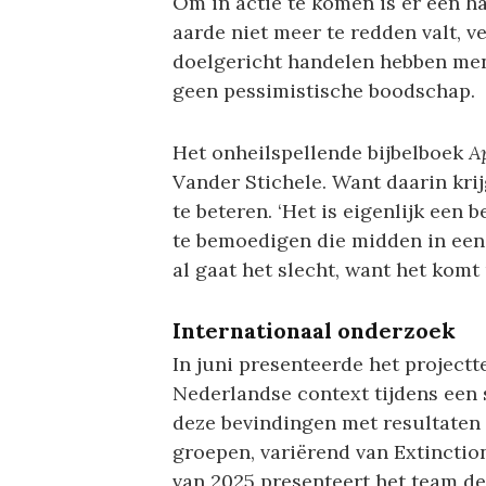
Om in actie te komen is er een h
aarde niet meer te redden valt, ve
doelgericht handelen hebben men
geen pessimistische boodschap.
Het onheilspellende bijbelboek
A
Vander Stichele. Want daarin kri
te beteren. ‘Het is eigenlijk ee
te bemoedigen die midden in een c
al gaat het slecht, want het komt 
Internationaal onderzoek
In juni presenteerde het project
Nederlandse context tijdens een
deze bevindingen met resultaten 
groepen, variërend van Extinction
van 2025 presenteert het team de