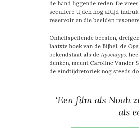
de hand liggende reden. De vrees 
seculiere tijden nog altijd indru
reservoir en die beelden resonere
Onheilspellende beesten, dreige
laatste boek van de Bijbel, de
Ope
bekendstaat als de
Apocalyps
, he
denken, meent Caroline Vander Sti
de eindtijdretoriek nog steeds d
‘Een film als
Noah
z
als e