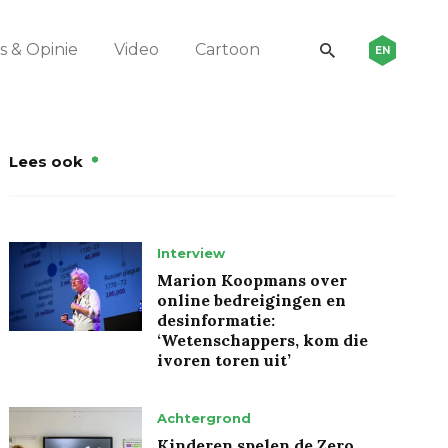
 & Opinie
Video
Cartoon
EN
Lees ook
Interview
Marion Koopmans over
online bedreigingen en
desinformatie:
‘Wetenschappers, kom die
ivoren toren uit’
Achtergrond
Kinderen spelen de Zero