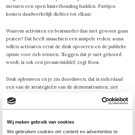
mensen een open luisterhouding hadden. Partijen
komen daadwerkelijk dichter tot elkaar.
Waarom activisten en bestuurder dan niet gewoon gaan
praten? Dat heeft misschien een simpele reden: soms
willen activisten eerst de druk opvoeren en de publieke
opinie voor zich winnen. ‘Zeggen dat je niet gehoord
wordt, is ook een pressiemiddel,’ zegt Roos.
Druk opbouwen en je zin doorduwen, dat is inderdaad
een van de strategieën van de demonstranten, ziet
conflictspecialist Carsten de Dreu, hoogleraar aan de
Rijksuniversiteit Groningen. Wat hem betreft volgt dit
conflict het gewone patroon: eerst zijn er pogingen om
in gesprek te komen, maar daar gaan universiteiten niet
Wij maken gebruik van cookies
op in. Vervolgens gaan activisten over op dwang of
We gebruiken cookies om content en advertenties te
geweld om hun zin te krijgen.