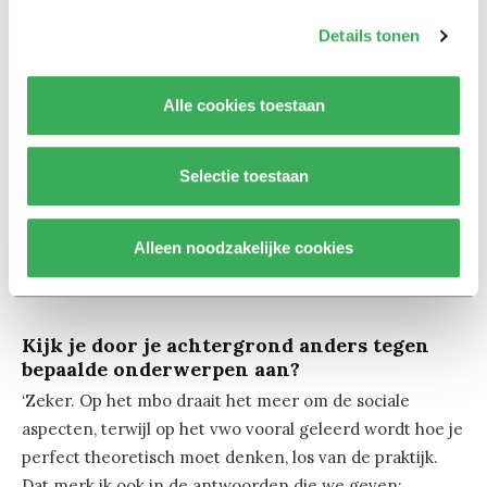
staat hier in hemelsnaam?
Begrippenlijsten bijhouden en
Details tonen
zinnen ontleden werd mijn overlevingsstrategie.
Alle cookies toestaan
‘Ook op het gebied van denken zag ik een verschil. Op
het vwo leren studenten vaak al hoe ze
wetenschappelijk moeten redeneren, bijvoorbeeld door
Selectie toestaan
oorzaak-gevolgrelaties te herkennen. Voor mij voelde
dat als een nieuwe manier van denken. Waar vwo’ers
Alleen noodzakelijke cookies
moeiteloos verbanden zagen, had ik meer tijd nodig om
alles op een rijtje te krijgen.’
Kijk je door je achtergrond anders tegen
bepaalde onderwerpen aan?
‘Zeker. Op het mbo draait het meer om de sociale
aspecten, terwijl op het vwo vooral geleerd wordt hoe je
perfect theoretisch moet denken, los van de praktijk.
Dat merk ik ook in de antwoorden die we geven: