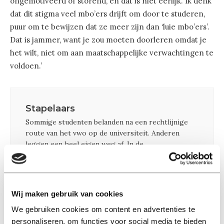
ongemotiveerd of storend, en dat is niet eerlijk. Ik denk
dat dit stigma veel mbo’ers drijft om door te studeren,
puur om te bewijzen dat ze meer zijn dan ‘luie mbo’ers’.
Dat is jammer, want je zou moeten doorleren omdat je
het wilt, niet om aan maatschappelijke verwachtingen te
voldoen.’
Stapelaars
Sommige studenten belanden na een rechtlijnige
route van het vwo op de universiteit. Anderen
leggen een heel eigen weg af. In de
rubriek
Stapelaars
spreekt
Univers
met studenten
die via het vmbo, MBO en HBO hun academische
droom waarmaken.
Wij maken gebruik van cookies
We gebruiken cookies om content en advertenties te
personaliseren, om functies voor social media te bieden
Voelde jij je als eerstejaars anders dan je