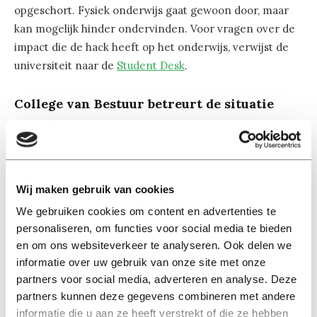
opgeschort. Fysiek onderwijs gaat gewoon door, maar
kan mogelijk hinder ondervinden. Voor vragen over de
impact die de hack heeft op het onderwijs, verwijst de
universiteit naar de
Student Desk
.
College van Bestuur betreurt de situatie
Het College van Bestuur van Tilburg University zegt in
een algemene mail het incident ten zeerste te
betreuren en ‘er alles aan te doen wat binnen onze
mogelijkheden ligt om de situatie zo snel mogelijk weer
Wij maken gebruik van cookies
te normaliseren’.
We gebruiken cookies om content en advertenties te
personaliseren, om functies voor social media te bieden
In een update geeft Tilburg University op maandag 11 mei
en om ons websiteverkeer te analyseren. Ook delen we
om 15.30 uur het volgende aan: ‘Om de veiligheid van onze
informatie over uw gebruik van onze site met onze
systemen en data te waarborgen, blijft Canvas tot en met
partners voor social media, adverteren en analyse. Deze
dinsdag 12 mei onbereikbaar voor studenten en docenten.
partners kunnen deze gegevens combineren met andere
Een tijdelijk alternatief wordt op dit moment ingericht, met
informatie die u aan ze heeft verstrekt of die ze hebben