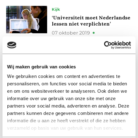
Kijk
‘Universiteit moet Nederlandse
lessen niet verplichten’
07 oktober 2019
Kijk
Wat gebeurt er met jouw
campus afval?
Wij maken gebruik van cookies
02 oktober 2019
We gebruiken cookies om content en advertenties te
personaliseren, om functies voor social media te bieden
en om ons websiteverkeer te analyseren. Ook delen we
Kijk
informatie over uw gebruik van onze site met onze
Studenten wonen in Prisma:
‘Het is geweldig!’
partners voor social media, adverteren en analyse. Deze
partners kunnen deze gegevens combineren met andere
20 september 2019
informatie die u aan ze heeft verstrekt of die ze hebben
verzameld op basis van uw gebruik van hun services.
Kijk