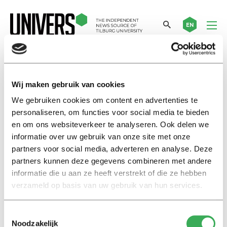
EN
academics
Wij maken gebruik van cookies
We gebruiken cookies om content en advertenties te
International
personaliseren, om functies voor social media te bieden
How can students reduce the
en om ons websiteverkeer te analyseren. Ook delen we
workload of their lecturers?
informatie over uw gebruik van onze site met onze
27 november 2017
partners voor social media, adverteren en analyse. Deze
partners kunnen deze gegevens combineren met andere
informatie die u aan ze heeft verstrekt of die ze hebben
International
verzameld op basis van uw gebruik van hun services.
Academics write manifesto for
better science
12 januari 2017
Toestemmingsselectie
Noodzakelijk