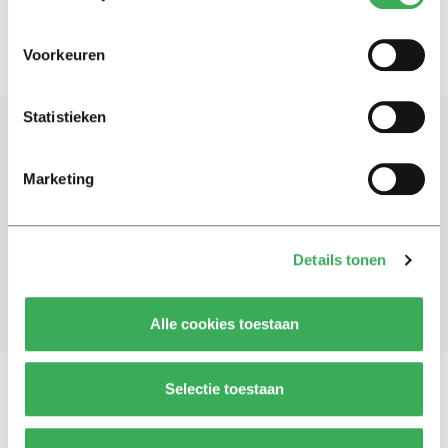
Voorkeuren
Statistieken
Schrijf je in voor onze nieuwsbrief
Marketing
Blijf op de hoogte. Meld je aan voor de nieuwsbrief van
Univers.
Details tonen
Aanmelden
Alle cookies toestaan
Selectie toestaan
Vragen, opmerkingen of tips?
Neem contact met