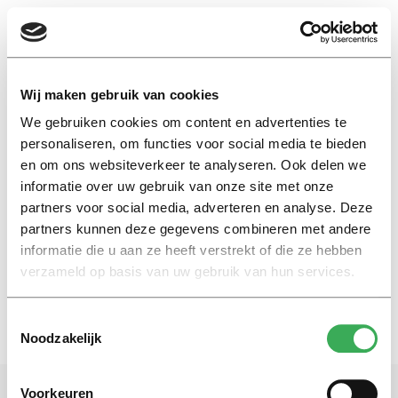
EN
Wij maken gebruik van cookies
We gebruiken cookies om content en advertenties te
alex warmerdam
personaliseren, om functies voor social media te bieden
en om ons websiteverkeer te analyseren. Ook delen we
informatie over uw gebruik van onze site met onze
Univers tipt
partners voor social media, adverteren en analyse. Deze
Dit doe je in november op de
campus. Drie tips
partners kunnen deze gegevens combineren met andere
informatie die u aan ze heeft verstrekt of die ze hebben
01 november 2022
verzameld op basis van uw gebruik van hun services.
Toestemmingsselectie
Noodzakelijk
Voorkeuren