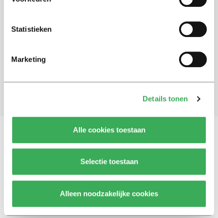
Schrijf je in voor onze nieuwsbrief
Statistieken
Blijf op de hoogte. Meld je aan voor de nieuwsbrief van
Univers.
Marketing
Aanmelden
Details tonen
Alle cookies toestaan
Vragen, opmerkingen of tips?
Neem contact met
Selectie toestaan
ons op
Alleen noodzakelijke cookies
© 2026 -
Over ons
Disclaimer
Adverteren
Werken bij
Contact