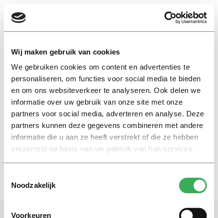
EN
Wij maken gebruik van cookies
We gebruiken cookies om content en advertenties te
Attje Kuiken
personaliseren, om functies voor social media te bieden
en om ons websiteverkeer te analyseren. Ook delen we
informatie over uw gebruik van onze site met onze
Nieuws
partners voor social media, adverteren en analyse. Deze
Welke Tilburgse alumni komen
in de kamer?
partners kunnen deze gegevens combineren met andere
informatie die u aan ze heeft verstrekt of die ze hebben
15 maart 2017
verzameld op basis van uw gebruik van hun services.
Toestemmingsselectie
Noodzakelijk
Voorkeuren