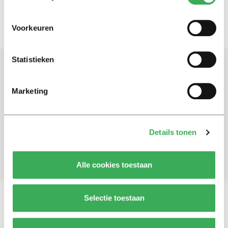
Voorkeuren
Statistieken
Schrijf je in voor onze nieuwsbrief
Marketing
Blijf op de hoogte. Meld je aan voor de nieuwsbrief van
Univers.
Details tonen
Aanmelden
Alle cookies toestaan
Selectie toestaan
Vragen, opmerkingen of tips?
Neem contact met