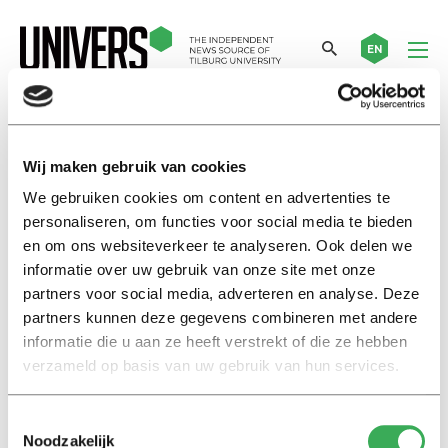
EN
Barend van Spaendonck
Wij maken gebruik van cookies
We gebruiken cookies om content en advertenties te
Telling History
personaliseren, om functies voor social media te bieden
‘Right’ and ‘wrong’ can be close
en om ons websiteverkeer te analyseren. Ook delen we
together
informatie over uw gebruik van onze site met onze
03 februari 2023
partners voor social media, adverteren en analyse. Deze
partners kunnen deze gegevens combineren met andere
informatie die u aan ze heeft verstrekt of die ze hebben
Sprekend verleden
verzameld op basis van uw gebruik van hun services.
‘Goed’ en ‘fout’ kunnen dicht bij
elkaar liggen
27 januari 2023
Toestemmingsselectie
Noodzakelijk