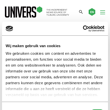
EN
Bastian Jaeger
Wij maken gebruik van cookies
International
We gebruiken cookies om content en advertenties te
Facial discrimination: “On
personaliseren, om functies voor social media te bieden
Airbnb, I deliberately don’t look
en om ons websiteverkeer te analyseren. Ook delen we
at the host’s photo”
informatie over uw gebruik van onze site met onze
01 oktober 2020
partners voor social media, adverteren en analyse. Deze
partners kunnen deze gegevens combineren met andere
informatie die u aan ze heeft verstrekt of die ze hebben
Achtergrond
verzameld op basis van uw gebruik van hun services.
Gezichtsdiscriminatie: ‘Op
Airbnb kijk ik bewust niet naar
de foto van de host’
Toestemmingsselectie