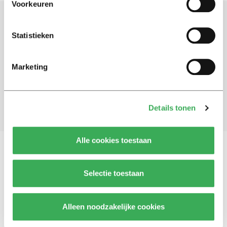
Voorkeuren
Schrijf je in voor onze nieuwsbrief
Statistieken
Blijf op de hoogte. Meld je aan voor de nieuwsbrief van
Univers.
Marketing
Aanmelden
Details tonen
Alle cookies toestaan
Vragen, opmerkingen of tips?
Neem contact met
Selectie toestaan
ons op
Alleen noodzakelijke cookies
© 2026 -
Over ons
Disclaimer
Adverteren
Werken bij
Contact