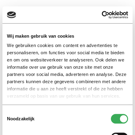
EN
Wij maken gebruik van cookies
beroep
We gebruiken cookies om content en advertenties te
personaliseren, om functies voor social media te bieden
en om ons websiteverkeer te analyseren. Ook delen we
Nieuws
informatie over uw gebruik van onze site met onze
Werkdruk toegenomen door
partners voor social media, adverteren en analyse. Deze
technologie en
partners kunnen deze gegevens combineren met andere
maatschappelijke
informatie die u aan ze heeft verstrekt of die ze hebben
veranderingen
verzameld op basis van uw gebruik van hun services.
16 januari 2020
Toestemmingsselectie
Noodzakelijk