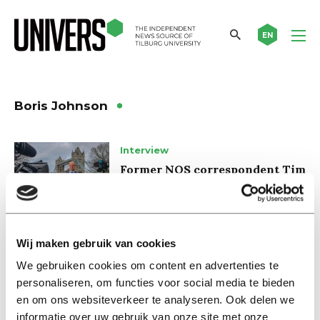
EN
Boris Johnson
Interview
Former NOS correspondent Tim
de Wit on Brexit: ‘It has had
more disadvantages than
advantages’
23 januari 2023
Wij maken gebruik van cookies
We gebruiken cookies om content en advertenties te
Interview
personaliseren, om functies voor social media te bieden
Voormalig NOS-correspondent
en om ons websiteverkeer te analyseren. Ook delen we
Tim de Wit over brexit: ‘Het
informatie over uw gebruik van onze site met onze