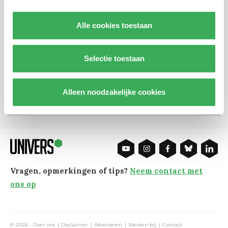
Schrijf je in voor onze nieuwsbrief
Alle cookies toestaan
Blijf op de hoogte. Meld je aan voor de nieuwsbrief van
Selectie toestaan
Univers.
Alleen noodzakelijke cookies
Aanmelden
Vragen, opmerkingen of tips?
Neem contact met
ons op
© 2026 -
Over ons
Disclaimer
Adverteren
Werken bij
Contact