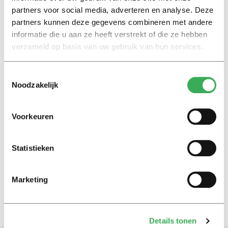
heeft meer nadelen dan
partners voor social media, adverteren en analyse. Deze
voordelen gehad’
partners kunnen deze gegevens combineren met andere
21 december 2022
informatie die u aan ze heeft verstrekt of die ze hebben
verzameld op basis van uw gebruik van hun services.
Nieuws
Internationale student mag
Toestemmingsselectie
langer in VK blijven
Noodzakelijk
11 september 2019
Voorkeuren
International
TiU professor’s research used
to defend Tim Hunt
Statistieken
15 juni 2015
Marketing
Details tonen