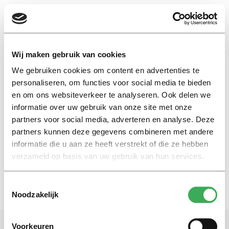
EN
Wij maken gebruik van cookies
We gebruiken cookies om content en advertenties te
Bozar
personaliseren, om functies voor social media te bieden
en om ons websiteverkeer te analyseren. Ook delen we
informatie over uw gebruik van onze site met onze
Achtergrond
partners voor social media, adverteren en analyse. Deze
Op het spoor van een
verdwenen meesterwerk
partners kunnen deze gegevens combineren met andere
informatie die u aan ze heeft verstrekt of die ze hebben
20 september 2017
verzameld op basis van uw gebruik van hun services.
Toestemmingsselectie
Noodzakelijk
Voorkeuren