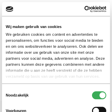
EN
Wij maken gebruik van cookies
We gebruiken cookies om content en advertenties te
business run
personaliseren, om functies voor social media te bieden
en om ons websiteverkeer te analyseren. Ook delen we
informatie over uw gebruik van onze site met onze
Nieuws
partners voor social media, adverteren en analyse. Deze
TiU scoort op Ten Miles
partners kunnen deze gegevens combineren met andere
05 september 2017
informatie die u aan ze heeft verstrekt of die ze hebben
verzameld op basis van uw gebruik van hun services.
Toestemmingsselectie
Noodzakelijk
Voorkeuren