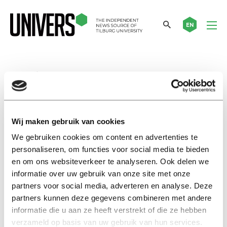
EN
camping
Nieuws
Deze vriendengroep kampeert
Wij maken gebruik van cookies
tijdens de intro: ‘Frisser dan
We gebruiken cookies om content en advertenties te
slapen bij je mentor’
personaliseren, om functies voor social media te bieden
21 augustus 2025
en om ons websiteverkeer te analyseren. Ook delen we
informatie over uw gebruik van onze site met onze
Nieuws
partners voor social media, adverteren en analyse. Deze
Universiteit Antwerpen geeft
partners kunnen deze gegevens combineren met andere
voorlopig les in tenten
informatie die u aan ze heeft verstrekt of die ze hebben
verzameld op basis van uw gebruik van hun services.
12 september 2019