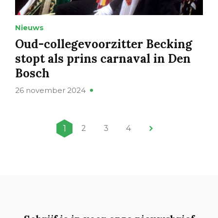
Nieuws
Oud-collegevoorzitter Becking
stopt als prins carnaval in Den
Bosch
26 november 2024
1
2
3
4