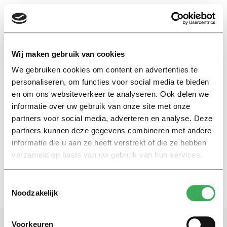
EN
Wij maken gebruik van cookies
We gebruiken cookies om content en advertenties te
Charsadda
personaliseren, om functies voor social media te bieden
en om ons websiteverkeer te analyseren. Ook delen we
informatie over uw gebruik van onze site met onze
International
partners voor social media, adverteren en analyse. Deze
Terror attack University
Pakistan
partners kunnen deze gegevens combineren met andere
informatie die u aan ze heeft verstrekt of die ze hebben
20 januari 2016
verzameld op basis van uw gebruik van hun services.
Toestemmingsselectie
Noodzakelijk
Voorkeuren