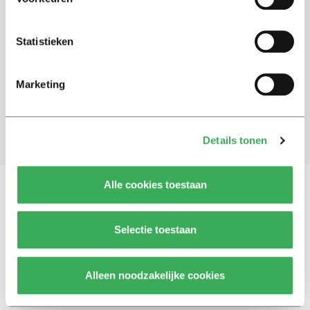
Schrijf je in voor onze nieuwsbrief
Statistieken
Blijf op de hoogte. Meld je aan voor de nieuwsbrief van
Univers.
Marketing
Aanmelden
Details tonen
Alle cookies toestaan
Vragen, opmerkingen of tips?
Neem contact met
Selectie toestaan
ons op
Alleen noodzakelijke cookies
© 2026 -
Over ons
Disclaimer
Adverteren
Werken bij
Contact