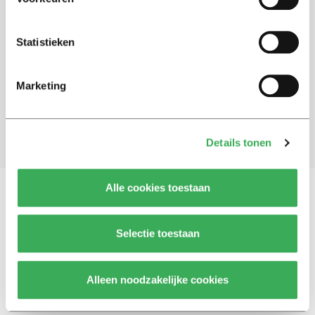
Schrijf je in voor onze nieuwsbrief
Statistieken
Blijf op de hoogte. Meld je aan voor de nieuwsbrief van
Univers.
Marketing
Aanmelden
Details tonen
Alle cookies toestaan
Vragen, opmerkingen of tips?
Neem contact met
Selectie toestaan
ons op
Alleen noodzakelijke cookies
© 2026 -
Over ons
Disclaimer
Adverteren
Werken bij
Contact