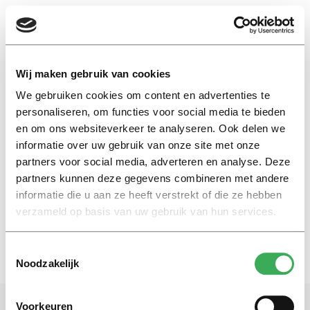
EN
Wij maken gebruik van cookies
We gebruiken cookies om content en advertenties te
Debatable
personaliseren, om functies voor social media te bieden
en om ons websiteverkeer te analyseren. Ook delen we
informatie over uw gebruik van onze site met onze
Nieuws
partners voor social media, adverteren en analyse. Deze
Debat over Facebook tijdens
eerste editie Debatable
partners kunnen deze gegevens combineren met andere
informatie die u aan ze heeft verstrekt of die ze hebben
25 april 2018
verzameld op basis van uw gebruik van hun services.
Toestemmingsselectie
Noodzakelijk
Voorkeuren