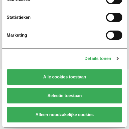
Schrijf je in voor onze nieuwsbrief
Statistieken
Blijf op de hoogte. Meld je aan voor de nieuwsbrief van
Univers.
Marketing
Aanmelden
Details tonen
Alle cookies toestaan
Vragen, opmerkingen of tips?
Neem contact met
Selectie toestaan
ons op
Alleen noodzakelijke cookies
© 2026 -
Over ons
Disclaimer
Adverteren
Werken bij
Contact