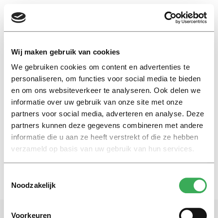
EN
Wij maken gebruik van cookies
We gebruiken cookies om content en advertenties te
diepte
personaliseren, om functies voor social media te bieden
en om ons websiteverkeer te analyseren. Ook delen we
informatie over uw gebruik van onze site met onze
Nieuws
partners voor social media, adverteren en analyse. Deze
Zes lessen om het maximale uit
je studie te halen
partners kunnen deze gegevens combineren met andere
informatie die u aan ze heeft verstrekt of die ze hebben
28 augustus 2018
verzameld op basis van uw gebruik van hun services.
Toestemmingsselectie
Noodzakelijk
Voorkeuren