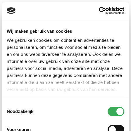
EN
Wij maken gebruik van cookies
We gebruiken cookies om content en advertenties te
dirk schouten
personaliseren, om functies voor social media te bieden
en om ons websiteverkeer te analyseren. Ook delen we
informatie over uw gebruik van onze site met onze
In memoriam
partners voor social media, adverteren en analyse. Deze
In Memoriam Dirk Schouten
(1923 – 2018)
partners kunnen deze gegevens combineren met andere
informatie die u aan ze heeft verstrekt of die ze hebben
05 februari 2018
verzameld op basis van uw gebruik van hun services.
Toestemmingsselectie
Noodzakelijk
Voorkeuren