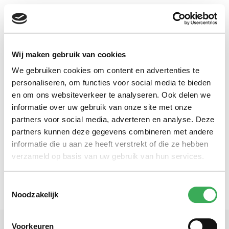
EN
Wij maken gebruik van cookies
We gebruiken cookies om content en advertenties te
Eerste Wereldoorlog
personaliseren, om functies voor social media te bieden
en om ons websiteverkeer te analyseren. Ook delen we
informatie over uw gebruik van onze site met onze
Achtergrond
partners voor social media, adverteren en analyse. Deze
Belgische oorlogsvluchtelingen
in Tilburg
partners kunnen deze gegevens combineren met andere
informatie die u aan ze heeft verstrekt of die ze hebben
14 oktober 2015
verzameld op basis van uw gebruik van hun services.
Toestemmingsselectie
Noodzakelijk
Voorkeuren