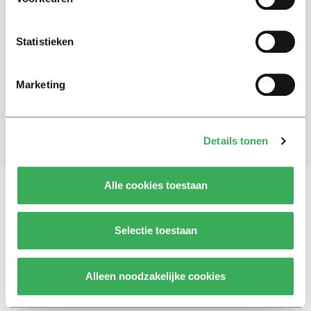
Schrijf je in voor onze nieuwsbrief
Statistieken
Blijf op de hoogte. Meld je aan voor de nieuwsbrief van
Univers.
Marketing
Aanmelden
Details tonen
Alle cookies toestaan
Vragen, opmerkingen of tips?
Neem contact met
Selectie toestaan
ons op
Alleen noodzakelijke cookies
© 2026 -
Over ons
Disclaimer
Adverteren
Werken bij
Contact