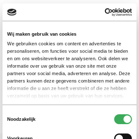
EN
Wij maken gebruik van cookies
We gebruiken cookies om content en advertenties te
email scam
personaliseren, om functies voor social media te bieden
en om ons websiteverkeer te analyseren. Ook delen we
International
informatie over uw gebruik van onze site met onze
That ‘urgent’ email from your
partners voor social media, adverteren en analyse. Deze
superior could be a scam,
partners kunnen deze gegevens combineren met andere
Tilburg University warns
informatie die u aan ze heeft verstrekt of die ze hebben
20 december 2019
verzameld op basis van uw gebruik van hun services.
Toestemmingsselectie
Noodzakelijk
Voorkeuren