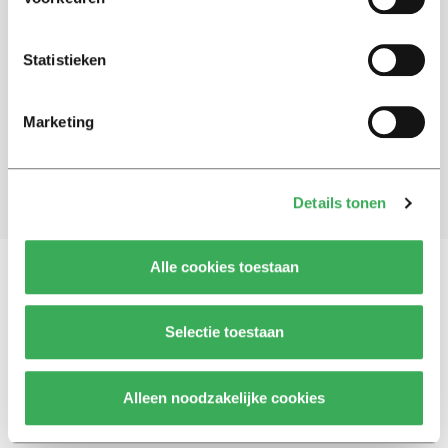
Schrijf je in voor onze nieuwsbrief
Statistieken
Blijf op de hoogte. Meld je aan voor de nieuwsbrief van
Univers.
Marketing
Aanmelden
Details tonen
Alle cookies toestaan
Vragen, opmerkingen of tips?
Neem contact met
Selectie toestaan
ons op
Alleen noodzakelijke cookies
© 2026 -
Over ons
Disclaimer
Adverteren
Werken bij
Contact