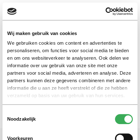
EN
Wij maken gebruik van cookies
We gebruiken cookies om content en advertenties te
Exacte studie
personaliseren, om functies voor social media te bieden
en om ons websiteverkeer te analyseren. Ook delen we
informatie over uw gebruik van onze site met onze
Nieuws
partners voor social media, adverteren en analyse. Deze
Meer vrouwen studeren,
mannen minder hoog opgeleid
partners kunnen deze gegevens combineren met andere
informatie die u aan ze heeft verstrekt of die ze hebben
29 april 2015
verzameld op basis van uw gebruik van hun services.
Toestemmingsselectie
Noodzakelijk
Voorkeuren