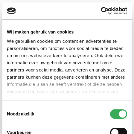
EN
Wij maken gebruik van cookies
We gebruiken cookies om content en advertenties te
ferdinand grapperhaus
personaliseren, om functies voor social media te bieden
en om ons websiteverkeer te analyseren. Ook delen we
informatie over uw gebruik van onze site met onze
Eefje Wentelteefje
partners voor social media, adverteren en analyse. Deze
Grapperhaus in da house
partners kunnen deze gegevens combineren met andere
31 augustus 2020
informatie die u aan ze heeft verstrekt of die ze hebben
verzameld op basis van uw gebruik van hun services.
Toestemmingsselectie
Noodzakelijk
Voorkeuren