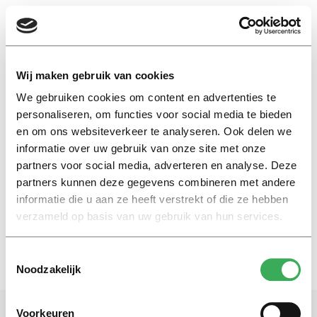
EN
Wij maken gebruik van cookies
We gebruiken cookies om content en advertenties te
fietsparkeerkaart
personaliseren, om functies voor social media te bieden
en om ons websiteverkeer te analyseren. Ook delen we
informatie over uw gebruik van onze site met onze
Nieuws
partners voor social media, adverteren en analyse. Deze
Fiets parkeren met
‘fietsparkeerschijf’
partners kunnen deze gegevens combineren met andere
informatie die u aan ze heeft verstrekt of die ze hebben
28 september 2017
verzameld op basis van uw gebruik van hun services.
Toestemmingsselectie
Noodzakelijk
Voorkeuren