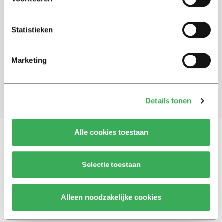
Schrijf je in voor onze nieuwsbrief
Statistieken
Blijf op de hoogte. Meld je aan voor de nieuwsbrief van
Univers.
Marketing
Aanmelden
Details tonen
Alle cookies toestaan
Vragen, opmerkingen of tips?
Neem contact met
Selectie toestaan
ons op
Alleen noodzakelijke cookies
© 2026 -
Over ons
Disclaimer
Adverteren
Werken bij
Contact