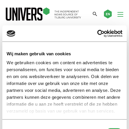
EN
Frans Siemer
Wij maken gebruik van cookies
Telling History
We gebruiken cookies om content en advertenties te
Brabant Student Guild:
personaliseren, om functies voor social media te bieden
vacations have (almost) started
en om ons websiteverkeer te analyseren. Ook delen we
so we get to work
informatie over uw gebruik van onze site met onze
27 juni 2022
partners voor social media, adverteren en analyse. Deze
partners kunnen deze gegevens combineren met andere
informatie die u aan ze heeft verstrekt of die ze hebben
Sprekend verleden
verzameld op basis van uw gebruik van hun services.
Brabants Studentengilde: het is
(bijna) vakantie dus we gaan
aan het werk
Toestemmingsselectie