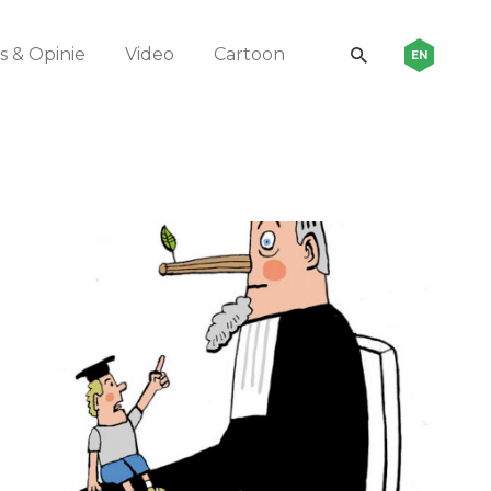
 & Opinie
Video
Cartoon
EN