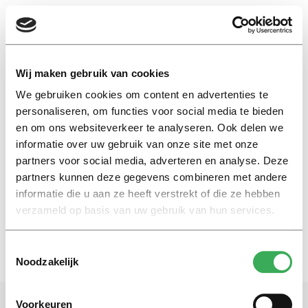
EN
Wij maken gebruik van cookies
We gebruiken cookies om content en advertenties te
Front Forum
personaliseren, om functies voor social media te bieden
en om ons websiteverkeer te analyseren. Ook delen we
informatie over uw gebruik van onze site met onze
Nieuws
partners voor social media, adverteren en analyse. Deze
Front bespreekt
vingerafdrukscan UB
partners kunnen deze gegevens combineren met andere
informatie die u aan ze heeft verstrekt of die ze hebben
08 november 2016
verzameld op basis van uw gebruik van hun services.
Toestemmingsselectie
Noodzakelijk
Voorkeuren