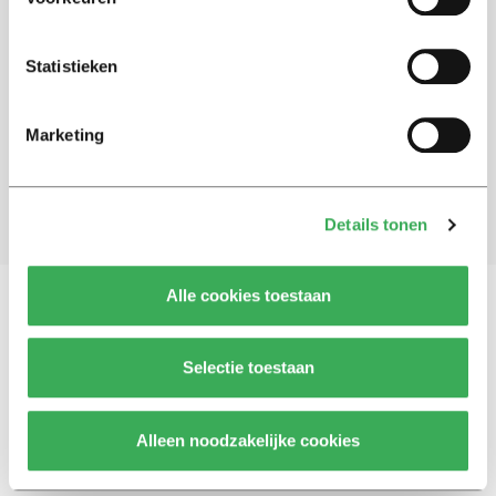
Schrijf je in voor onze nieuwsbrief
Statistieken
Blijf op de hoogte. Meld je aan voor de nieuwsbrief van
Univers.
Marketing
Aanmelden
Details tonen
Alle cookies toestaan
Vragen, opmerkingen of tips?
Neem contact met
Selectie toestaan
ons op
Alleen noodzakelijke cookies
© 2026 -
Over ons
Disclaimer
Adverteren
Werken bij
Contact