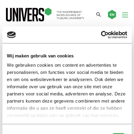
EN
fysiek
Wij maken gebruik van cookies
Nieuws
We gebruiken cookies om content en advertenties te
TOP Week terug naar normaal
personaliseren, om functies voor social media te bieden
met toegangstests
en om ons websiteverkeer te analyseren. Ook delen we
29 juni 2021
informatie over uw gebruik van onze site met onze
partners voor social media, adverteren en analyse. Deze
partners kunnen deze gegevens combineren met andere
Nieuws
informatie die u aan ze heeft verstrekt of die ze hebben
Kamer: laat
verzameld op basis van uw gebruik van hun services.
studentenverenigingen ook
kennismakingsactiviteiten
organiseren
Toestemmingsselectie