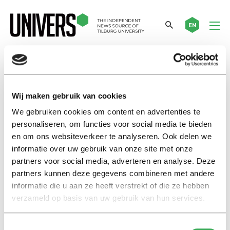
EN
gedragscode hoger onderwijs
Wij maken gebruik van cookies
Nieuws
We gebruiken cookies om content en advertenties te
Nijmegen gaat staken in maart,
personaliseren, om functies voor social media te bieden
de rest moet nog datum prikken
en om ons websiteverkeer te analyseren. Ook delen we
05 februari 2025
informatie over uw gebruik van onze site met onze
partners voor social media, adverteren en analyse. Deze
partners kunnen deze gegevens combineren met andere
Achtergrond
informatie die u aan ze heeft verstrekt of die ze hebben
Studiecentrum in Amsterdam
verzameld op basis van uw gebruik van hun services.
en hoge uitval: de stroeve start
van TiU’s prebachelor
programma
Toestemmingsselectie