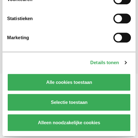
Schrijf je in voor onze nieuwsbrief
Statistieken
Blijf op de hoogte. Meld je aan voor de nieuwsbrief van
Univers.
Marketing
Aanmelden
Details tonen
Alle cookies toestaan
Vragen, opmerkingen of tips?
Neem contact met
Selectie toestaan
ons op
Alleen noodzakelijke cookies
© 2026 -
Over ons
Disclaimer
Adverteren
Werken bij
Contact