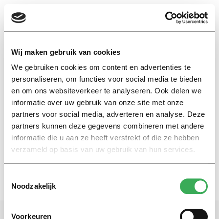
EN
Wij maken gebruik van cookies
We gebruiken cookies om content en advertenties te
geofysici
personaliseren, om functies voor social media te bieden
en om ons websiteverkeer te analyseren. Ook delen we
informatie over uw gebruik van onze site met onze
Nieuws
partners voor social media, adverteren en analyse. Deze
Vrouwen minder vaak gevraagd
als peer reviewer
partners kunnen deze gegevens combineren met andere
informatie die u aan ze heeft verstrekt of die ze hebben
26 januari 2017
verzameld op basis van uw gebruik van hun services.
Toestemmingsselectie
Noodzakelijk
Voorkeuren