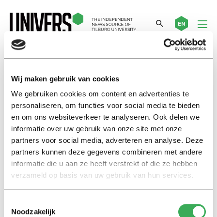
EN
glazen gang
Wij maken gebruik van cookies
We gebruiken cookies om content en advertenties te
Old School
personaliseren, om functies voor social media te bieden
Hoe een gedicht de duiven redt:
en om ons websiteverkeer te analyseren. Ook delen we
de glazen gang op de campus
informatie over uw gebruik van onze site met onze
02 maart 2021
partners voor social media, adverteren en analyse. Deze
partners kunnen deze gegevens combineren met andere
informatie die u aan ze heeft verstrekt of die ze hebben
Nieuws
verzameld op basis van uw gebruik van hun services.
Glazen gang tijdelijk afgesloten
21 mei 2019
Toestemmingsselectie
Noodzakelijk