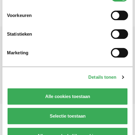
Voorkeuren
Statistieken
Schrijf je in voor onze nieuwsbrief
Marketing
Blijf op de hoogte. Meld je aan voor de nieuwsbrief van
Univers.
Details tonen
Aanmelden
Alle cookies toestaan
Selectie toestaan
Vragen, opmerkingen of tips?
Neem contact met