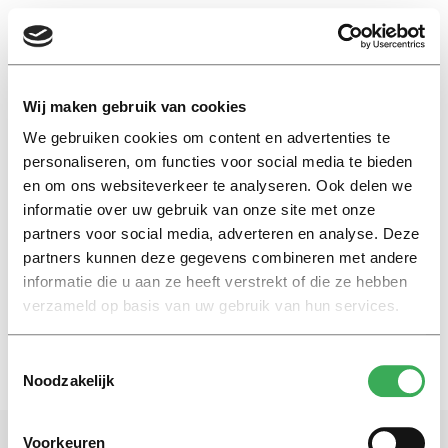
EN
Wij maken gebruik van cookies
We gebruiken cookies om content en advertenties te
Global Management of Social Issues
personaliseren, om functies voor social media te bieden
en om ons websiteverkeer te analyseren. Ook delen we
informatie over uw gebruik van onze site met onze
Nieuws
partners voor social media, adverteren en analyse. Deze
TSB start nieuwe Engelstalige
bachelor
partners kunnen deze gegevens combineren met andere
informatie die u aan ze heeft verstrekt of die ze hebben
26 maart 2015
verzameld op basis van uw gebruik van hun services.
Toestemmingsselectie
Noodzakelijk
Voorkeuren