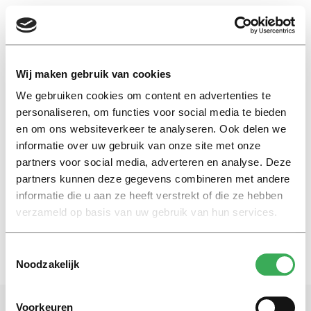
EN
Wij maken gebruik van cookies
We gebruiken cookies om content en advertenties te
Goldman sachs
personaliseren, om functies voor social media te bieden
en om ons websiteverkeer te analyseren. Ook delen we
informatie over uw gebruik van onze site met onze
Nieuws
partners voor social media, adverteren en analyse. Deze
TiU-econoom voorspelt
winnaar WK: Brazilië
partners kunnen deze gegevens combineren met andere
informatie die u aan ze heeft verstrekt of die ze hebben
13 juni 2018
verzameld op basis van uw gebruik van hun services.
Toestemmingsselectie
Noodzakelijk
Voorkeuren