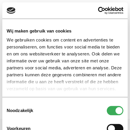
EN
Wij maken gebruik van cookies
We gebruiken cookies om content en advertenties te
Govert Buijs
personaliseren, om functies voor social media te bieden
en om ons websiteverkeer te analyseren. Ook delen we
informatie over uw gebruik van onze site met onze
Nieuws
partners voor social media, adverteren en analyse. Deze
Onderzoek naar ‘goede
economie’ van start
partners kunnen deze gegevens combineren met andere
informatie die u aan ze heeft verstrekt of die ze hebben
03 april 2017
verzameld op basis van uw gebruik van hun services.
Toestemmingsselectie
Noodzakelijk
Voorkeuren