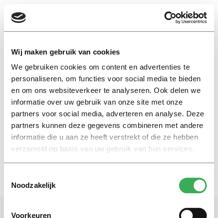
EN
Wij maken gebruik van cookies
We gebruiken cookies om content en advertenties te
Hap en Stap
personaliseren, om functies voor social media te bieden
en om ons websiteverkeer te analyseren. Ook delen we
informatie over uw gebruik van onze site met onze
Nieuws
partners voor social media, adverteren en analyse. Deze
Meimarkt vs. Hap Stap Festival
partners kunnen deze gegevens combineren met andere
19 mei 2015
informatie die u aan ze heeft verstrekt of die ze hebben
verzameld op basis van uw gebruik van hun services.
Toestemmingsselectie
Noodzakelijk
Voorkeuren